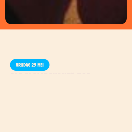
VRIJDAG 29 MEI
ALS FLAMBOYANTE RAS-
AMSTERDAMSE RAPPER MET
EEN UITGESPROKEN GEVOEL
VOOR STIJL VERTELT MILO
VERHALEN OVER
DESIGNERKLEDING, GELD EN