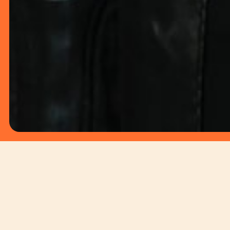
ZATERDAG 30 MEI
GOTU JIM GING VAN 