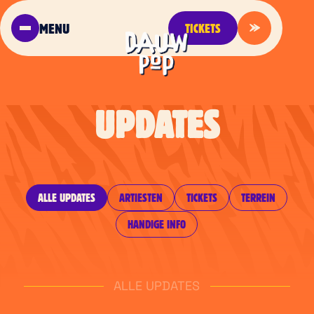
MENU
TICKETS
UPDATES
ALLE UPDATES
ARTIESTEN
TICKETS
TERREIN
HANDIGE INFO
ALLE UPDATES