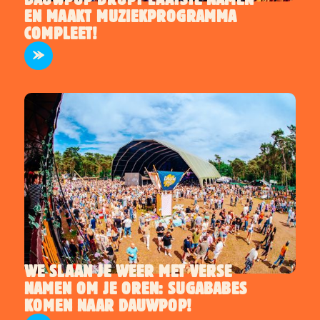
EN MAAKT MUZIEKPROGRAMMA
ARTIESTEN
COMPLEET!
WE SLAAN JE WEER MET VERSE
NAMEN OM JE OREN: SUGABABES
ARTIESTEN
KOMEN NAAR DAUWPOP!