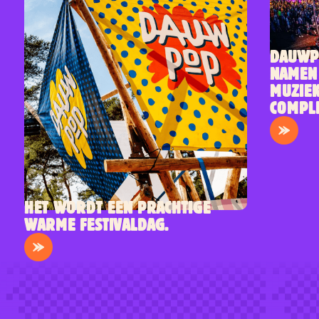
DAUWP
NAMEN
ARTIES
MUZIE
COMPLE
HET WORDT EEN PRACHTIGE
WARME FESTIVALDAG.
ARTIESTEN