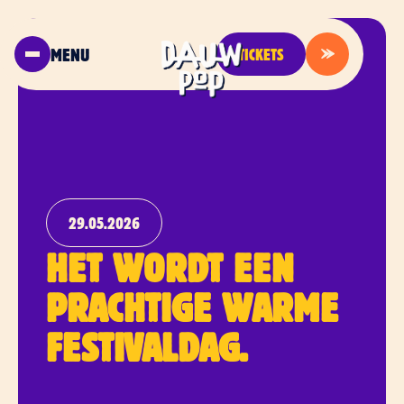
MENU
TICKETS
29.05.2026
HET WORDT EEN
PRACHTIGE WARME
FESTIVALDAG.